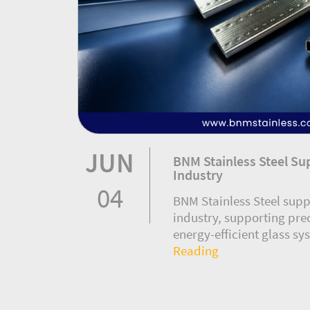
JUN
BNM Stainless Steel Su
Industry
04
BNM Stainless Steel sup
industry, supporting prec
energy-efficient glass sys
Reading