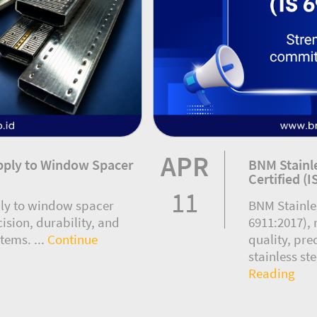
APR
pply to Window Spacer
BNM Stainle
Certified (
11
ply to window spacer
BNM Stainless
ision, durability, and
6911:2017),
tems. ...
Continue
quality, pre
stainless st
Reading