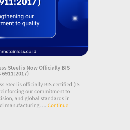
ss Steel is Now Officially BIS
IS 6911:2017)
 Steel is officially BIS certified (IS
 reinforcing our commitment to
cision, and global standards in
eel manufacturing. ...
Continue