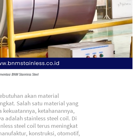
ntasi BNM Stainless Steel
kebutuhan akan material
ngkat. Salah satu material yang
a kekuatannya, ketahanannya,
 adalah stainless steel coil. Di
less steel coil terus meningkat
nufaktur, konstruksi, otomotif,