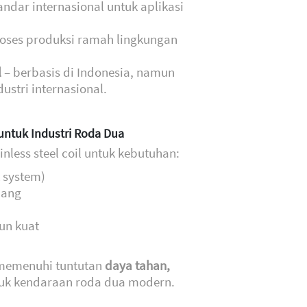
andar internasional untuk aplikasi
oses produksi ramah lingkungan
l
– berbasis di Indonesia, namun
stri internasional.
 untuk Industri Roda Dua
less steel coil untuk kebutuhan:
 system)
pang
un kuat
memenuhi tuntutan
daya tahan,
uk kendaraan roda dua modern.